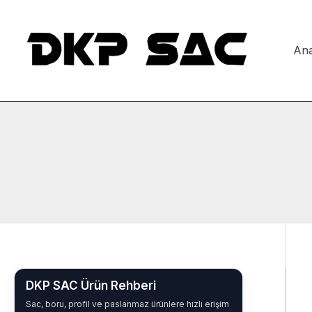
İçeriğe
atla
Ana
DKP SAC Ürün Rehberi
Sac, boru, profil ve paslanmaz ürünlere hızlı erişim