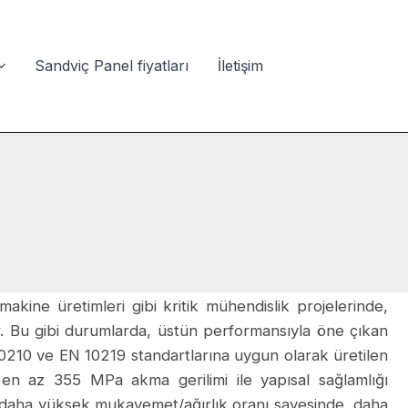
Sandviç Panel fiyatları
İletişim
makine üretimleri gibi kritik mühendislik projelerinde,
. Bu gibi durumlarda, üstün performansıyla öne çıkan
0210 ve EN 10219 standartlarına uygun olarak üretilen
 en az 355 MPa akma gerilimi ile yapısal sağlamlığı
la daha yüksek mukavemet/ağırlık oranı sayesinde, daha