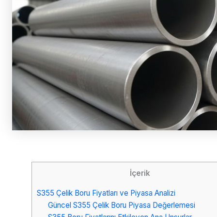
İçerik
S355 Çelik Boru Fiyatları ve Piyasa Analizi
Güncel S355 Çelik Boru Piyasa Değerlemesi