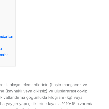
ndartları
ar
malar
ğindeki alaşım elementlerinin (başta manganez ve
ne (kaynaklı veya dikişsiz) ve uluslararası döviz
r. Fiyatlandırma çoğunlukla kilogram (kg) veya
daha yaygın yapı çeliklerine kıyasla %10-15 civarında