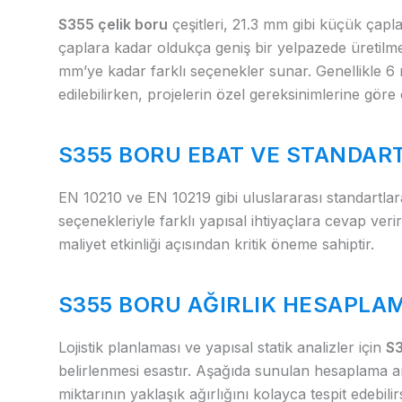
S355 çelik boru
çeşitleri, 21.3 mm gibi küçük çap
çaplara kadar oldukça geniş bir yelpazede üretilmek
mm’ye kadar farklı seçenekler sunar. Genellikle 6
edilebilirken, projelerin özel gereksinimlerine gör
S355 BORU EBAT VE STANDAR
EN 10210 ve EN 10219 gibi uluslararası standartlar
seçenekleriyle farklı yapısal ihtiyaçlara cevap veri
maliyet etkinliği açısından kritik öneme sahiptir.
S355 BORU AĞIRLIK HESAPL
Lojistik planlaması ve yapısal statik analizler için
S3
belirlenmesi esastır. Aşağıda sunulan hesaplama ar
miktarının yaklaşık ağırlığını kolayca tespit edebil