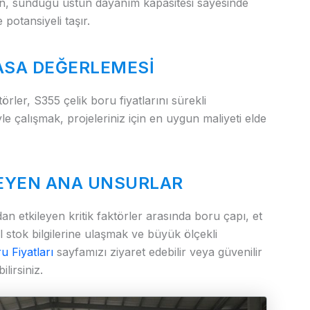
en, sunduğu üstün dayanım kapasitesi sayesinde
potansiyeli taşır.
YASA DEĞERLEMESI
ler, S355 çelik boru fiyatlarını sürekli
e çalışmak, projeleriniz için en uygun maliyeti elde
LEYEN ANA UNSURLAR
an etkileyen kritik faktörler arasında boru çapı, et
cel stok bilgilerine ulaşmak ve büyük ölçekli
u Fiyatları
sayfamızı ziyaret edebilir veya güvenilir
lirsiniz.