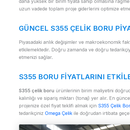
daha yüksek bir birim fiyata sahip olmasına rağm
uzun vadede toplam proje giderlerini optimize etme 
GÜNCEL S355 ÇELIK BORU PI
Piyasadaki anlık değişimler ve makroekonomik faktör
etkilemektedir. Doğru zamanda ve doğru tedarikçiyl
etmenizi sağlar.
S355 BORU FIYATLARINI ETKI
S355 çelik boru
ürünlerinin birim maliyetini doğrud
kalınlığı ve sipariş miktarı (tonaj) yer alır. En gün
projenize özel fiyat teklifi almak için
S355 Çelik Bor
tedarikçiniz
Omega Çelik
ile doğrudan irtibata geçebi