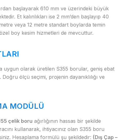
lardan başlayarak 610 mm ve üzerindeki büyük
tedir. Et kalınlıkları ise 2 mm’den başlayıp 40
 metre veya 12 metre standart boylarda temin
e özel boy kesim hizmetleri de mevcuttur.
TLARI
a uygun olarak üretilen S355 borular, geniş ebat
r. Doğru ölçü seçimi, projenin dayanıklılığı ve
AMA MODÜLÜ
55 çelik boru
ağırlığının hassas bir şekilde
acını kullanarak, ihtiyacınız olan S355 boru
irsiniz. Hesaplama formülü şu şekildedir:
(Dış Çap –