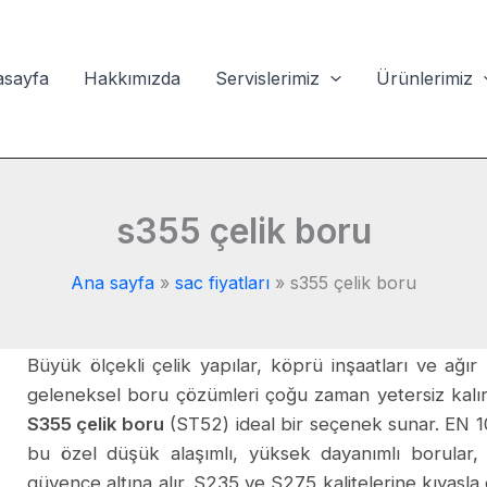
sayfa
Hakkımızda
Servislerimiz
Ürünlerimiz
s355 çelik boru
Ana sayfa
sac fiyatları
s355 çelik boru
Büyük ölçekli çelik yapılar, köprü inşaatları ve ağır 
geleneksel boru çözümleri çoğu zaman yetersiz kalır
S355 çelik boru
(ST52) ideal bir seçenek sunar. EN 1
bu özel düşük alaşımlı, yüksek dayanımlı borular,
güvence altına alır. S235 ve S275 kalitelerine kıyas