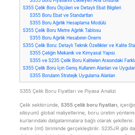
S355 Boru Fiyatlarını Etkileyen Ana Unsurlar
S355 Çelik Boru Ölçüleri ve Detaylı Ebat Bilgileri
S355 Boru Ebat ve Standartları
S355 Boru Ağırlık Hesaplama Modülü
S355 Çelik Boru Metre Ağırlık Tablosu
S355 Boru Ağırlık Hesabının Önemi
S355 Çelik Boru: Detaylı Teknik Özellikler ve Kalite Sta
S355 Çeliğin Mekanik ve Kimyasal Yapısı
S355 ve S235 Çelik Boru Kaliteleri Arasındaki Farkl
S355 Çelik Boru İçin Geniş Kullanım Alanları ve Uygula
S355 Boruların Stratejik Uygulama Alanları
S355 Çelik Boru Fiyatları ve Piyasa Analizi
Çelik sektöründe,
S355 çelik boru fiyatları
, içeri
silisyum) global maliyetlerine, boru üretim yöntemi
kurlarındaki dalgalanmalara bağlı olarak şekilleni
metre (mt) biriminde gerçekleştirilir. S235JR gibi 