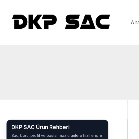
İçeriğe
atla
Ana
DKP SAC Ürün Rehberi
Sac, boru, profil ve paslanmaz ürünlere hızlı erişim