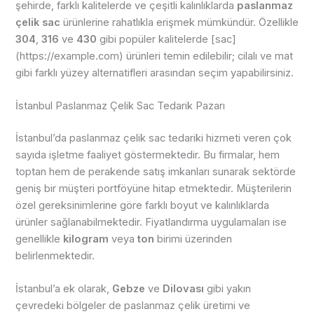
şehirde, farklı kalitelerde ve çeşitli kalınlıklarda
paslanmaz
çelik sac
ürünlerine rahatlıkla erişmek mümkündür. Özellikle
304
,
316
ve
430
gibi popüler kalitelerde [sac]
(https://example.com) ürünleri temin edilebilir; cilalı ve mat
gibi farklı yüzey alternatifleri arasından seçim yapabilirsiniz.
İstanbul Paslanmaz Çelik Sac Tedarik Pazarı
İstanbul’da paslanmaz çelik sac tedariki hizmeti veren çok
sayıda işletme faaliyet göstermektedir. Bu firmalar, hem
toptan hem de perakende satış imkanları sunarak sektörde
geniş bir müşteri portföyüne hitap etmektedir. Müşterilerin
özel gereksinimlerine göre farklı boyut ve kalınlıklarda
ürünler sağlanabilmektedir. Fiyatlandırma uygulamaları ise
genellikle
kilogram
veya
ton
birimi üzerinden
belirlenmektedir.
İstanbul’a ek olarak,
Gebze
ve
Dilovası
gibi yakın
çevredeki bölgeler de paslanmaz çelik üretimi ve