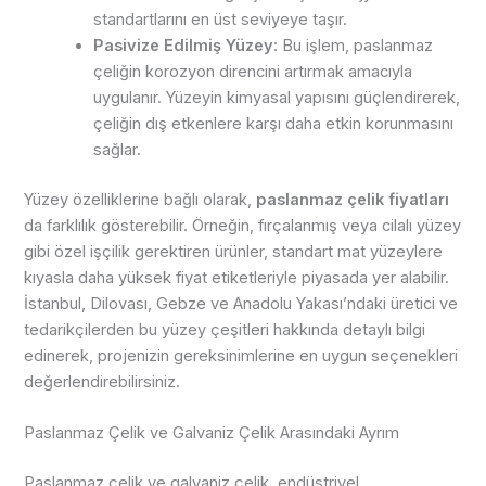
standartlarını en üst seviyeye taşır.
Pasivize Edilmiş Yüzey
: Bu işlem, paslanmaz
çeliğin korozyon direncini artırmak amacıyla
uygulanır. Yüzeyin kimyasal yapısını güçlendirerek,
çeliğin dış etkenlere karşı daha etkin korunmasını
sağlar.
Yüzey özelliklerine bağlı olarak,
paslanmaz çelik fiyatları
da farklılık gösterebilir. Örneğin, fırçalanmış veya cilalı yüzey
gibi özel işçilik gerektiren ürünler, standart mat yüzeylere
kıyasla daha yüksek fiyat etiketleriyle piyasada yer alabilir.
İstanbul, Dilovası, Gebze ve Anadolu Yakası’ndaki üretici ve
tedarikçilerden bu yüzey çeşitleri hakkında detaylı bilgi
edinerek, projenizin gereksinimlerine en uygun seçenekleri
değerlendirebilirsiniz.
Paslanmaz Çelik ve Galvaniz Çelik Arasındaki Ayrım
Paslanmaz çelik ve galvaniz çelik, endüstriyel