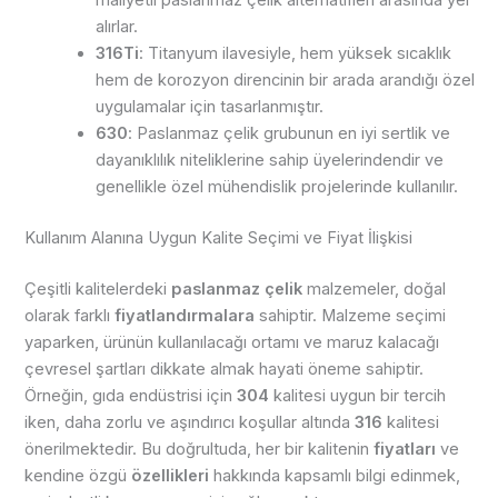
maliyetli paslanmaz çelik alternatifleri arasında yer
alırlar.
316Ti
: Titanyum ilavesiyle, hem yüksek sıcaklık
hem de korozyon direncinin bir arada arandığı özel
uygulamalar için tasarlanmıştır.
630
: Paslanmaz çelik grubunun en iyi sertlik ve
dayanıklılık niteliklerine sahip üyelerindendir ve
genellikle özel mühendislik projelerinde kullanılır.
Kullanım Alanına Uygun Kalite Seçimi ve Fiyat İlişkisi
Çeşitli kalitelerdeki
paslanmaz çelik
malzemeler, doğal
olarak farklı
fiyatlandırmalara
sahiptir. Malzeme seçimi
yaparken, ürünün kullanılacağı ortamı ve maruz kalacağı
çevresel şartları dikkate almak hayati öneme sahiptir.
Örneğin, gıda endüstrisi için
304
kalitesi uygun bir tercih
iken, daha zorlu ve aşındırıcı koşullar altında
316
kalitesi
önerilmektedir. Bu doğrultuda, her bir kalitenin
fiyatları
ve
kendine özgü
özellikleri
hakkında kapsamlı bilgi edinmek,