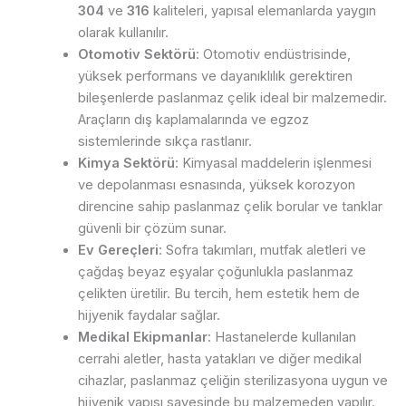
304
ve
316
kaliteleri, yapısal elemanlarda yaygın
olarak kullanılır.
Otomotiv Sektörü
: Otomotiv endüstrisinde,
yüksek performans ve dayanıklılık gerektiren
bileşenlerde paslanmaz çelik ideal bir malzemedir.
Araçların dış kaplamalarında ve egzoz
sistemlerinde sıkça rastlanır.
Kimya Sektörü
: Kimyasal maddelerin işlenmesi
ve depolanması esnasında, yüksek korozyon
direncine sahip paslanmaz çelik borular ve tanklar
güvenli bir çözüm sunar.
Ev Gereçleri
: Sofra takımları, mutfak aletleri ve
çağdaş beyaz eşyalar çoğunlukla paslanmaz
çelikten üretilir. Bu tercih, hem estetik hem de
hijyenik faydalar sağlar.
Medikal Ekipmanlar
: Hastanelerde kullanılan
cerrahi aletler, hasta yatakları ve diğer medikal
cihazlar, paslanmaz çeliğin sterilizasyona uygun ve
hijyenik yapısı sayesinde bu malzemeden yapılır.