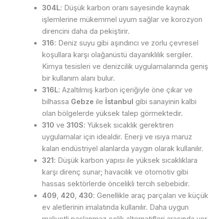
304L
: Düşük karbon oranı sayesinde kaynak
işlemlerine mükemmel uyum sağlar ve korozyon
direncini daha da pekiştirir.
316
: Deniz suyu gibi aşındırıcı ve zorlu çevresel
koşullara karşı olağanüstü dayanıklılık sergiler.
Kimya tesisleri ve denizcilik uygulamalarında geniş
bir kullanım alanı bulur.
316L
: Azaltılmış karbon içeriğiyle öne çıkar ve
bilhassa
Gebze
ile
İstanbul
gibi sanayinin kalbi
olan bölgelerde yüksek talep görmektedir.
310
ve
310S
: Yüksek sıcaklık gerektiren
uygulamalar için idealdir. Enerji ve ısıya maruz
kalan endüstriyel alanlarda yaygın olarak kullanılır.
321
: Düşük karbon yapısı ile yüksek sıcaklıklara
karşı direnç sunar; havacılık ve otomotiv gibi
hassas sektörlerde öncelikli tercih sebebidir.
409
,
420
,
430
: Genellikle araç parçaları ve küçük
ev aletlerinin imalatında kullanılır. Daha uygun