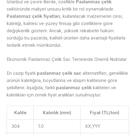
İstanbul ve çevre illerde, özellikle
Paslanmaz çelik
sektöründe maliyet unsuru kritik bir rol oynamaktadır.
Paslanmaz çelik fiyatları
, kullanılacak malzemenin cinsi,
kalınlığı, kalitesi ve yüzey finisajı gibi özelliklere göre
değişkenlik gösterir. Ancak, yüksek rekabetin hüküm
sürdüğü bu pazarda, kaliteli ürünleri daha avantajlı fiyatlarla
tedarik etmek mümkündür.
Ekonomik Paslanmaz Çelik Sac Temininde Önemli Noktalar
En cazip fiyatlı
paslanmaz çelik sac
alternatifleri, genellikle
ürünün kalınlığına, boyutlarına ve alaşım kalitesine göre
şekillenir. Aşağıda, farklı
paslanmaz çelik
kaliteleri ve
kalınlıkları için örnek fiyat aralıkları sunulmuştur:
Kalite
Kalınlık (mm)
Fiyat (TL/ton)
304
1.0
XX,YYY