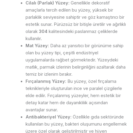
Cilalı (Parlak) Yüzey
: Genellikle dekoratif
amaçlarla tercih edilen bu yüzey, yüksek bir
parlaklık seviyesine sahiptir ve göz kamaştırıcı bir
estetik sunar. Pürüzsüz bir bitişle üretilir ve ağırlıklı
olarak
304
kalitesindeki paslanmaz çeliklerde
kullanılır.
Mat Yüzey
: Daha az yansıtıcı bir görünüme sahip
olan bu yüzey tipi, çeşitli endüstriyel
uygulamalarda rağbet görmektedir. Yüzeydeki
matlık, parmak izlerinin belirginliğini azaltarak daha
temiz bir izlenim bırakır.
Fırçalanmış Yüzey
: Bu yüzey, özel fırçalama
teknikleriyle oluşturulan ince ve paralel çizgilerle
elde edilir. Fırçalanmış yüzeyler, hem estetik bir
detay katar hem de dayanıklılık açısından
avantajlar sunar.
Antibakteriyel Yüzey
: Özellikle gıda sektöründe
kullanılan bu yüzey, bakteri oluşumunu engellemek
üzere özel olarak geliştirilmiştir ve hijyen