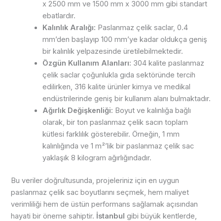
x 2500 mm ve 1500 mm x 3000 mm gibi standart
ebatlardır.
Kalınlık Aralığı:
Paslanmaz çelik saclar, 0.4
mm’den başlayıp 100 mm’ye kadar oldukça geniş
bir kalınlık yelpazesinde üretilebilmektedir.
Özgün Kullanım Alanları:
304 kalite paslanmaz
çelik saclar çoğunlukla gıda sektöründe tercih
edilirken, 316 kalite ürünler kimya ve medikal
endüstrilerinde geniş bir kullanım alanı bulmaktadır.
Ağırlık Değişkenliği:
Boyut ve kalınlığa bağlı
olarak, bir ton paslanmaz çelik sacın toplam
kütlesi farklılık gösterebilir. Örneğin, 1 mm
kalınlığında ve 1 m²’lik bir paslanmaz çelik sac
yaklaşık 8 kilogram ağırlığındadır.
Bu veriler doğrultusunda, projeleriniz için en uygun
paslanmaz çelik sac boyutlarını seçmek, hem maliyet
verimliliği hem de üstün performans sağlamak açısından
hayati bir öneme sahiptir.
İstanbul
gibi büyük kentlerde,