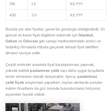
316
1.5
XX,YYY
430
2.0
XX,YYY
Burada yer alan fiyatlar, genel bir gösterge niteliğindedir. En
güncel ve kesin fiyat bilgilerini edinmek için
İstanbul
,
Gebze
ve
Dilovası
gibi sanayi merkezlerindeki üretici ve
tedarikçi firmalarla irtibata geçerek detaylı fiyat teklifleri
almanız tavsiye edilir.
Çeşitli üreticiler arasında fiyat karşılaştırması yapmak,
yüksek kaliteli
paslanmaz çelik
sacı daha uygun koşullarla
temin etmenize olanak tanıyacaktır. Ayrıca,
paslanmaz
çelik fiyatı
araştırması yaparken, toptan alımlarda sunulan
indirim fırsatlarını da göz önünde bulundurmanız bütçeniz
açısından faydalı olabilir.