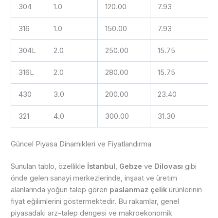
304
1.0
120.00
7.93
316
1.0
150.00
7.93
304L
2.0
250.00
15.75
316L
2.0
280.00
15.75
430
3.0
200.00
23.40
321
4.0
300.00
31.30
Güncel Piyasa Dinamikleri ve Fiyatlandırma
Sunulan tablo, özellikle
İstanbul
,
Gebze
ve
Dilovası
gibi
önde gelen sanayi merkezlerinde, inşaat ve üretim
alanlarında yoğun talep gören
paslanmaz çelik
ürünlerinin
fiyat eğilimlerini göstermektedir. Bu rakamlar, genel
piyasadaki arz-talep dengesi ve makroekonomik