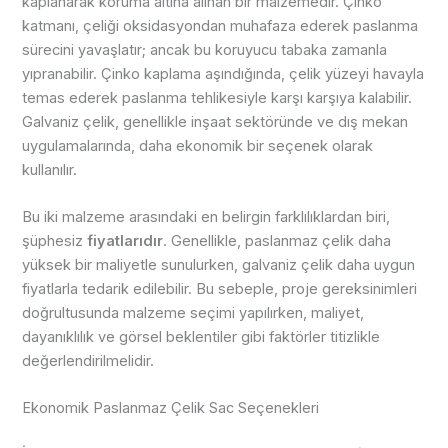
kaplanarak koruma altına alınan bir malzemedir. Çinko
katmanı, çeliği oksidasyondan muhafaza ederek paslanma
sürecini yavaşlatır; ancak bu koruyucu tabaka zamanla
yıpranabilir. Çinko kaplama aşındığında, çelik yüzeyi havayla
temas ederek paslanma tehlikesiyle karşı karşıya kalabilir.
Galvaniz çelik, genellikle inşaat sektöründe ve dış mekan
uygulamalarında, daha ekonomik bir seçenek olarak
kullanılır.
Bu iki malzeme arasındaki en belirgin farklılıklardan biri,
şüphesiz
fiyatlarıdır
. Genellikle, paslanmaz çelik daha
yüksek bir maliyetle sunulurken, galvaniz çelik daha uygun
fiyatlarla tedarik edilebilir. Bu sebeple, proje gereksinimleri
doğrultusunda malzeme seçimi yapılırken, maliyet,
dayanıklılık ve görsel beklentiler gibi faktörler titizlikle
değerlendirilmelidir.
Ekonomik Paslanmaz Çelik Sac Seçenekleri