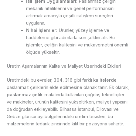
Isıl İşlem Uygulamaları:
Paslanmaz çeliğin
mekanik niteliklerini ve genel performansını
artırmak amacıyla çeşitli ısıl işlem süreçleri
uygulanır.
Nihai İşlemler:
Ürünler, yüzey işleme ve
haddeleme gibi adımlarla son şeklini alır. Bu
işlemler, çeliğin kalitesini ve mukavemetini önemli
ölçüde yükseltir.
Üretim Aşamalarının Kalite ve Maliyet Üzerindeki Etkileri
Üretimdeki bu evreler,
304
,
316
gibi farklı
kalitelerde
paslanmaz çeliklerin elde edilmesine olanak tanır. Ek olarak,
paslanmaz çelik
imalatında kullanılan çağdaş teknolojiler
ve makineler, ürünün kalitesini yükseltirken, maliyet yapısını
da doğrudan etkileyebilir. Bilhassa İstanbul, Dilovası ve
Gebze gibi sanayi bölgelerindeki üretim tesisleri, bu
malzemelerin tedarik zincirinde kilit bir pozisyona sahiptir.