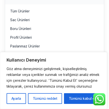
Tüm Ürünler
Sac Ürünleri
Boru Ürünleri
Profil Ürünleri
Paslanmaz Ürünler
Kullanıcı Deneyimi
Sac Ürünleri
Göz atma deneyiminizi geliştirmek, kişiselleştirilmiş
Boru Ürünleri
reklamlar veya içerikler sunmak ve trafiğimizi analiz etmek
için çerezler kullanıyoruz. 'Tümünü Kabul Et' seçeneğine
tıklayarak, çerez kullanımımıza onay vermiş olursunuz
Çelik Boru
Çelik Boru Fiyatları
Ayarla
Tümünü reddet
Tümünü kabul et
Siyah Boru