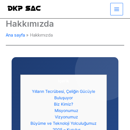
İçeriğe
atla
Hakkımızda
Ana sayfa
Hakkımızda
İçerik
Yılların Tecrübesi, Çeliğin Gücüyle
Buluşuyor
Biz Kimiz?
Misyonumuz
Vizyonumuz
Büyüme ve Teknoloji Yolculuğumuz
2005 – Kuruluş