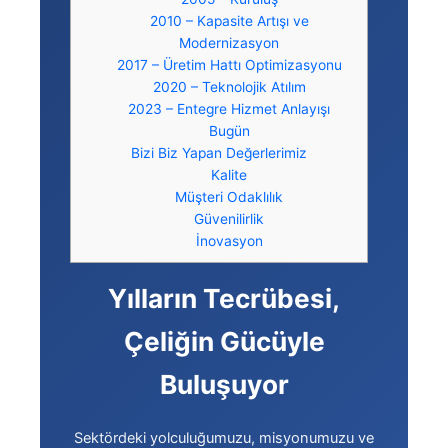
2010 – Kapasite Artışı ve
Modernizasyon
2017 – Üretim Hattı Optimizasyonu
2020 – Teknolojik Atılım
2023 – Entegre Hizmet Anlayışı
Bugün
Bizi Biz Yapan Değerlerimiz
Kalite
Müşteri Odaklılık
Güvenilirlik
İnovasyon
Yılların Tecrübesi,
Çeliğin Gücüyle
Buluşuyor
Sektördeki yolculuğumuzu, misyonumuzu ve