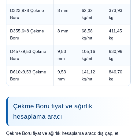
D323,9×8 Çekme
8 mm
62,32
373,93
Boru
kg/mt
kg
D355,6×8 Çekme
8 mm
68,58
411,45
Boru
kg/mt
kg
D457x9,53 Çekme
9,53
105,16
630,96
Boru
mm
kg/mt
kg
D610x9,53 Çekme
9,53
141,12
846,70
Boru
mm
kg/mt
kg
Çekme Boru fiyat ve ağırlık
hesaplama aracı
Çekme Boru fiyat ve ağırlık hesaplama aracı: dış çap, et