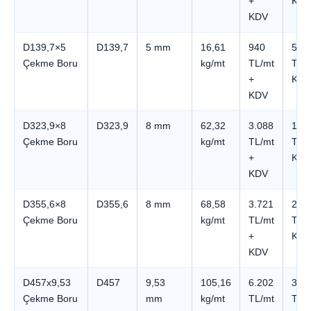
+
KDV
KDV
D139,7×5
D139,7
5 mm
16,61
940
5.6
Çekme Boru
kg/mt
TL/mt
TL +
+
KDV
KDV
D323,9×8
D323,9
8 mm
62,32
3.088
18.
Çekme Boru
kg/mt
TL/mt
TL +
+
KDV
KDV
D355,6×8
D355,6
8 mm
68,58
3.721
22.
Çekme Boru
kg/mt
TL/mt
TL +
+
KDV
KDV
D457x9,53
D457
9,53
105,16
6.202
37.
Çekme Boru
mm
kg/mt
TL/mt
TL +