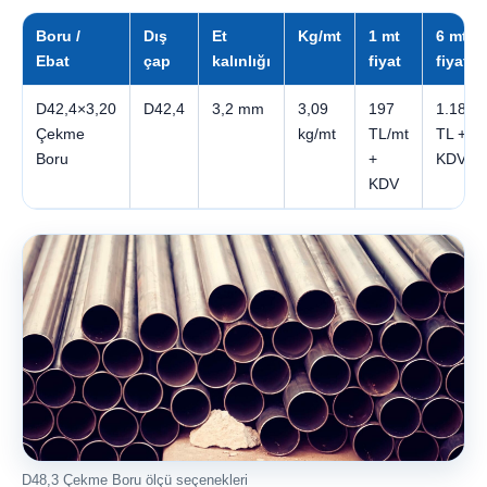
Boru /
Dış
Et
Kg/mt
1 mt
6 mt
Ebat
çap
kalınlığı
fiyat
fiyatı
D42,4×3,20
D42,4
3,2 mm
3,09
197
1.182
Çekme
kg/mt
TL/mt
TL +
Boru
+
KDV
KDV
D48,3 Çekme Boru ölçü seçenekleri