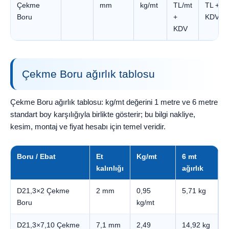
Çekme
mm
kg/mt
TL/mt
TL +
Boru
+
KDV
KDV
Çekme Boru ağırlık tablosu
Çekme Boru ağırlık tablosu: kg/mt değerini 1 metre ve 6 metre
standart boy karşılığıyla birlikte gösterir; bu bilgi nakliye,
kesim, montaj ve fiyat hesabı için temel veridir.
Boru / Ebat
Et
Kg/mt
6 mt
kalınlığı
ağırlık
D21,3×2 Çekme
2 mm
0,95
5,71 kg
Boru
kg/mt
D21,3×7,10 Çekme
7,1 mm
2,49
14,92 kg