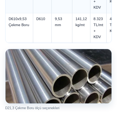
+
KDV
KDV
D610x9,53
D610
9,53
141,12
8.323
49.
Çekme Boru
mm
kg/mt
TL/mt
TL +
+
KDV
KDV
D21,3 Çekme Boru ölçü seçenekleri