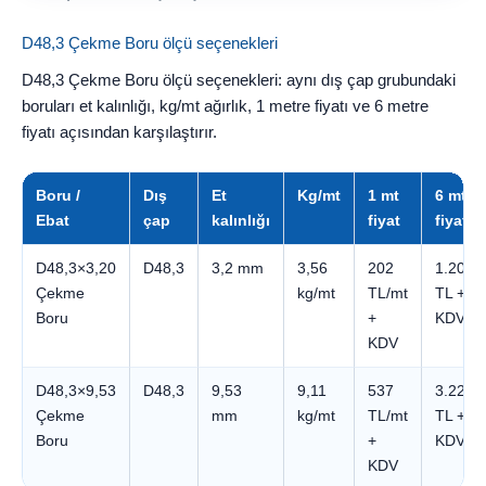
D48,3 Çekme Boru ölçü seçenekleri
D48,3 Çekme Boru ölçü seçenekleri: aynı dış çap grubundaki
boruları et kalınlığı, kg/mt ağırlık, 1 metre fiyatı ve 6 metre
fiyatı açısından karşılaştırır.
Boru /
Dış
Et
Kg/mt
1 mt
6 mt
Ebat
çap
kalınlığı
fiyat
fiyatı
D48,3×3,20
D48,3
3,2 mm
3,56
202
1.209
Çekme
kg/mt
TL/mt
TL +
Boru
+
KDV
KDV
D48,3×9,53
D48,3
9,53
9,11
537
3.224
Çekme
mm
kg/mt
TL/mt
TL +
Boru
+
KDV
KDV