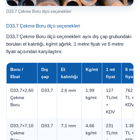
D33,7 Çekme Boru ölçü seçenekleri
D33,7 Çekme Boru ölçü seçenekleri
D33,7 Çekme Boru ölçü seçenekleri: aynı dış çap grubundaki
boruları et kalınlığı, kg/mt ağırlık, 1 metre fiyatı ve 6 metre
fiyatı açısından karşılaştırır.
Boru /
Dış
Et
Kg/mt
1 mt
6 mt
Ebat
çap
kalınlığı
fiyat
fiyatı
D33,7×2,60
D33,7
2,6 mm
1,99
127
762
Çekme
kg/mt
TL/mt
TL +
Boru
+
KDV
KDV
D33,7×7,10
D33,7
7,1 mm
4,66
231
1.384
Çekme
kg/mt
TL/mt
TL +