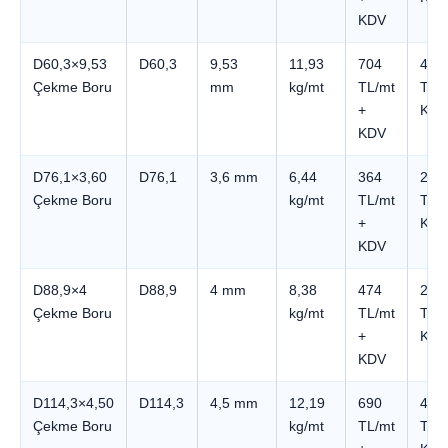
KDV
D60,3×9,53
D60,3
9,53
11,93
704
4.2
Çekme Boru
mm
kg/mt
TL/mt
TL +
+
KDV
KDV
D76,1×3,60
D76,1
3,6 mm
6,44
364
2.1
Çekme Boru
kg/mt
TL/mt
TL +
+
KDV
KDV
D88,9×4
D88,9
4 mm
8,38
474
2.8
Çekme Boru
kg/mt
TL/mt
TL +
+
KDV
KDV
D114,3×4,50
D114,3
4,5 mm
12,19
690
4.1
Çekme Boru
kg/mt
TL/mt
TL +