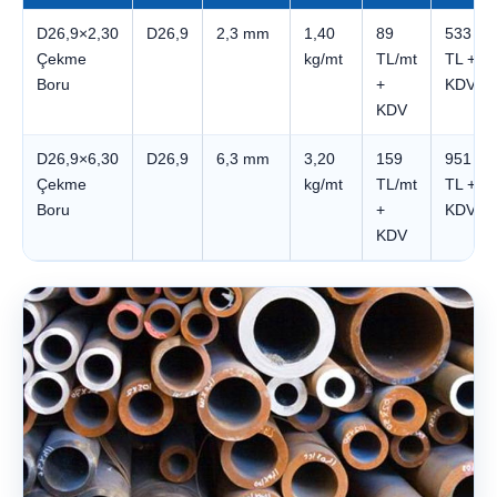
D26,9×2,30
D26,9
2,3 mm
1,40
89
533
Çekme
kg/mt
TL/mt
TL +
Boru
+
KDV
KDV
D26,9×6,30
D26,9
6,3 mm
3,20
159
951
Çekme
kg/mt
TL/mt
TL +
Boru
+
KDV
KDV