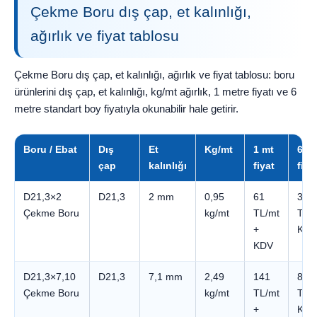
Çekme Boru dış çap, et kalınlığı,
ağırlık ve fiyat tablosu
Çekme Boru dış çap, et kalınlığı, ağırlık ve fiyat tablosu: boru
ürünlerini dış çap, et kalınlığı, kg/mt ağırlık, 1 metre fiyatı ve 6
metre standart boy fiyatıyla okunabilir hale getirir.
Boru / Ebat
Dış
Et
Kg/mt
1 mt
6 m
çap
kalınlığı
fiyat
fiya
D21,3×2
D21,3
2 mm
0,95
61
364
Çekme Boru
kg/mt
TL/mt
TL +
+
KDV
KDV
D21,3×7,10
D21,3
7,1 mm
2,49
141
845
Çekme Boru
kg/mt
TL/mt
TL +
+
KDV