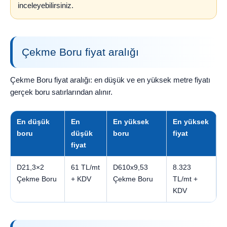
inceleyebilirsiniz.
Çekme Boru fiyat aralığı
Çekme Boru fiyat aralığı: en düşük ve en yüksek metre fiyatı
gerçek boru satırlarından alınır.
En düşük
En
En yüksek
En yüksek
boru
düşük
boru
fiyat
fiyat
D21,3×2
61 TL/mt
D610x9,53
8.323
Çekme Boru
+ KDV
Çekme Boru
TL/mt +
KDV