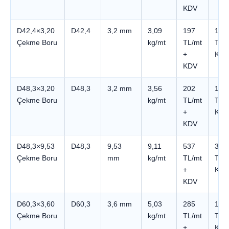
KDV
D42,4×3,20
D42,4
3,2 mm
3,09
197
1.1
Çekme Boru
kg/mt
TL/mt
TL +
+
KDV
KDV
D48,3×3,20
D48,3
3,2 mm
3,56
202
1.2
Çekme Boru
kg/mt
TL/mt
TL +
+
KDV
KDV
D48,3×9,53
D48,3
9,53
9,11
537
3.2
Çekme Boru
mm
kg/mt
TL/mt
TL +
+
KDV
KDV
D60,3×3,60
D60,3
3,6 mm
5,03
285
1.7
Çekme Boru
kg/mt
TL/mt
TL +
+
KDV