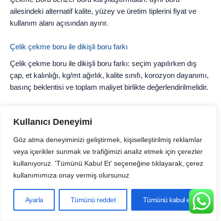
ailesindeki alternatif kalite, yüzey ve üretim tiplerini fiyat ve
kullanım alanı açısından ayırır.
Çelik çekme boru ile dikişli boru farkı
Çelik çekme boru ile dikişli boru farkı: seçim yapılırken dış
çap, et kalınlığı, kg/mt ağırlık, kalite sınıfı, korozyon dayanımı,
basınç beklentisi ve toplam maliyet birlikte değerlendirilmelidir.
ST52 çekme boru ile ST37 boru farkı
Kullanıcı Deneyimi
ST52 çekme boru ile ST37 boru farkı: seçim yapılırken dış
çap, et kalınlığı, kg/mt ağırlık, kalite sınıfı, korozyon dayanımı,
Göz atma deneyiminizi geliştirmek, kişiselleştirilmiş reklamlar
basınç beklentisi ve toplam maliyet birlikte değerlendirilmelidir.
veya içerikler sunmak ve trafiğimizi analiz etmek için çerezler
kullanıyoruz. 'Tümünü Kabul Et' seçeneğine tıklayarak, çerez
Paslanmaz çelik çekme boru ile çelik çekme boru farkı
kullanımımıza onay vermiş olursunuz
Paslanmaz çelik çekme boru ile çelik çekme boru farkı: seçim
Ayarla
Tümünü reddet
Tümünü kabul et
yapılırken dış çap, et kalınlığı, kg/mt ağırlık, kalite sınıfı,
korozyon dayanımı, basınç beklentisi ve toplam maliyet birlikte