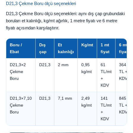
D21,3 Çekme Boru ölçü seçenekleri
D21,3 Çekme Boru ölçü seçenekleri: aynı dış çap grubundaki
boruları et kalınlığı, kg/mt ağırlık, 1 metre fiyatı ve 6 metre
fiyatı açısından karşılaştırır.
Boru /
Dış
Et
Kg/mt
1 mt
6 mt
Ebat
çap
kalınlığı
fiyat
fiyatı
D21,3×2
D21,3
2 mm
0,95
61
364
Çekme
kg/mt
TL/mt
TL +
Boru
+
KDV
KDV
D21,3×7,10
D21,3
7,1 mm
2,49
141
845
Çekme
kg/mt
TL/mt
TL +
Boru
+
KDV
KDV