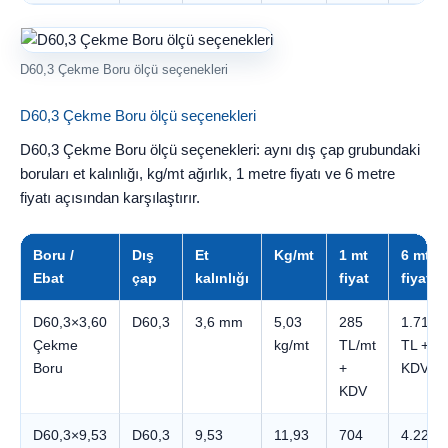
D60,3 Çekme Boru ölçü seçenekleri
D60,3 Çekme Boru ölçü seçenekleri
D60,3 Çekme Boru ölçü seçenekleri: aynı dış çap grubundaki
boruları et kalınlığı, kg/mt ağırlık, 1 metre fiyatı ve 6 metre
fiyatı açısından karşılaştırır.
Boru /
Dış
Et
Kg/mt
1 mt
6 mt
Ebat
çap
kalınlığı
fiyat
fiyatı
D60,3×3,60
D60,3
3,6 mm
5,03
285
1.710
Çekme
kg/mt
TL/mt
TL +
Boru
+
KDV
KDV
D60,3×9,53
D60,3
9,53
11,93
704
4.222