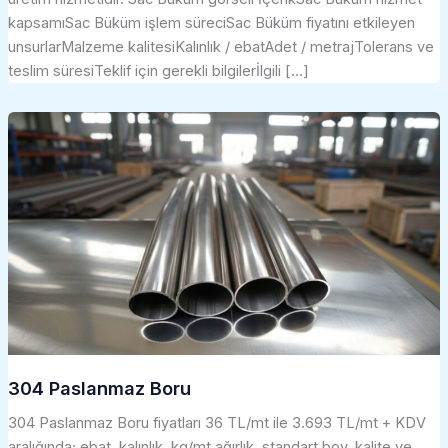
kapsamıSac Büküm işlem süreciSac Büküm fiyatını etkileyen
unsurlarMalzeme kalitesiKalınlık / ebatAdet / metrajTolerans ve
teslim süresiTeklif için gerekli bilgilerİlgili […]
304 Paslanmaz Boru
304 Paslanmaz Boru fiyatları 36 TL/mt ile 3.693 TL/mt + KDV
aralığında; ebat, kalınlık, kg/mt ağırlık, standart boy, kalite ve