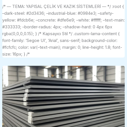
/* — TEMA: YAPISAL ÇELİK VE KAZIK SİSTEMLERİ — */ :root {
–dark-steel: #2d3436; –industrial-blue: #0984e3; –safety-
yellow: #fdcb6e; –concrete: #dfe6e9; –white: #ffffff; –text-main:
#333333; –border-radius: 4px; –shadow-hard: 0 4px 6px
rgba(0,0,0,0.15); } /* Kapsayıcı Stil */ .custom-lama-content {
font-family: ‘Segoe UI’, ‘Arial’, sans-serif; background-color:
#fcfcfc; color: var(–text-main); margin: 0; line-height: 1.8; font-
size: 16px; } /*