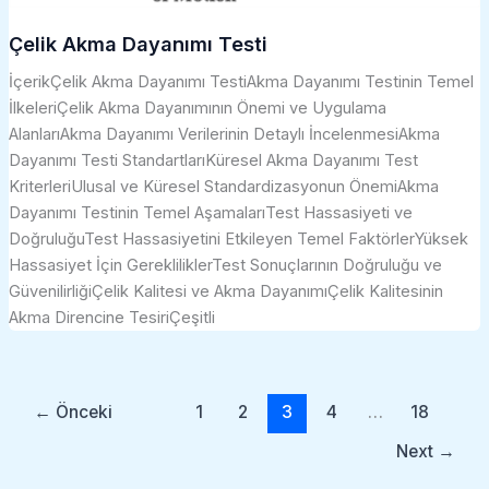
Çelik Akma Dayanımı Testi
İçerikÇelik Akma Dayanımı TestiAkma Dayanımı Testinin Temel
İlkeleriÇelik Akma Dayanımının Önemi ve Uygulama
AlanlarıAkma Dayanımı Verilerinin Detaylı İncelenmesiAkma
Dayanımı Testi StandartlarıKüresel Akma Dayanımı Test
KriterleriUlusal ve Küresel Standardizasyonun ÖnemiAkma
Dayanımı Testinin Temel AşamalarıTest Hassasiyeti ve
DoğruluğuTest Hassasiyetini Etkileyen Temel FaktörlerYüksek
Hassasiyet İçin GerekliliklerTest Sonuçlarının Doğruluğu ve
GüvenilirliğiÇelik Kalitesi ve Akma DayanımıÇelik Kalitesinin
Akma Direncine TesiriÇeşitli
←
Önceki
1
2
3
4
…
18
Next
→