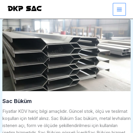
İçeriğe
atla
Sac Büküm
Fiyatlar KDV hariç bilgi amaçlıdır. Güncel stok, ölçü ve teslimat
koşulları için teklif alınız. Sac Büküm Sac büküm, metal levhaların
istenen açı, form ve ölçüde şekillendirilmesi için kullanılan
üretim hizmetidir. Sac Büküm görseli İçerikSac Büküm hizmet