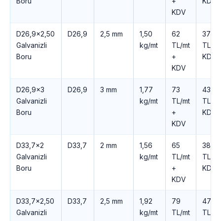
Boru
+
KDV
KDV
D26,9×2,50
D26,9
2,5 mm
1,50
62
373
Galvanizli
kg/mt
TL/mt
TL +
Boru
+
KDV
KDV
D26,9×3
D26,9
3 mm
1,77
73
438
Galvanizli
kg/mt
TL/mt
TL +
Boru
+
KDV
KDV
D33,7×2
D33,7
2 mm
1,56
65
388
Galvanizli
kg/mt
TL/mt
TL +
Boru
+
KDV
KDV
D33,7×2,50
D33,7
2,5 mm
1,92
79
477
Galvanizli
kg/mt
TL/mt
TL +