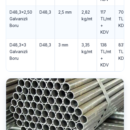
D48,3×2,50
D48,3
2,5 mm
2,82
117
700
Galvanizli
kg/mt
TL/mt
TL +
Boru
+
KDV
KDV
D48,3×3
D48,3
3 mm
3,35
138
831
Galvanizli
kg/mt
TL/mt
TL +
Boru
+
KDV
KDV