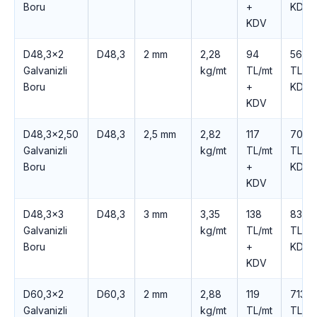
Boru
+
KDV
KDV
D48,3×2
D48,3
2 mm
2,28
94
566
Galvanizli
kg/mt
TL/mt
TL +
Boru
+
KDV
KDV
D48,3×2,50
D48,3
2,5 mm
2,82
117
700
Galvanizli
kg/mt
TL/mt
TL +
Boru
+
KDV
KDV
D48,3×3
D48,3
3 mm
3,35
138
831
Galvanizli
kg/mt
TL/mt
TL +
Boru
+
KDV
KDV
D60,3×2
D60,3
2 mm
2,88
119
713
Galvanizli
kg/mt
TL/mt
TL +