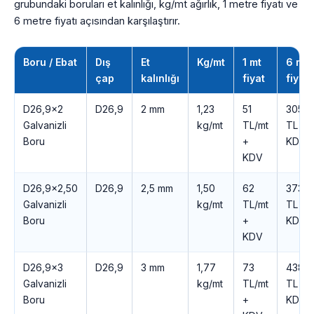
grubundaki boruları et kalınlığı, kg/mt ağırlık, 1 metre fiyatı ve
6 metre fiyatı açısından karşılaştırır.
Boru / Ebat
Dış
Et
Kg/mt
1 mt
6 mt
çap
kalınlığı
fiyat
fiyatı
D26,9×2
D26,9
2 mm
1,23
51
305
Galvanizli
kg/mt
TL/mt
TL +
Boru
+
KDV
KDV
D26,9×2,50
D26,9
2,5 mm
1,50
62
373
Galvanizli
kg/mt
TL/mt
TL +
Boru
+
KDV
KDV
D26,9×3
D26,9
3 mm
1,77
73
438
Galvanizli
kg/mt
TL/mt
TL +
Boru
+
KDV