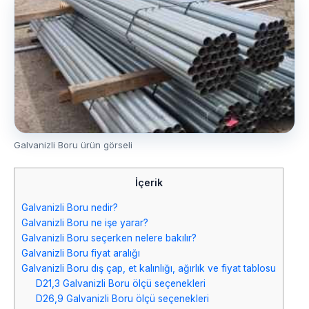
Galvanizli Boru ürün görseli
İçerik
Galvanizli Boru nedir?
Galvanizli Boru ne işe yarar?
Galvanizli Boru seçerken nelere bakılır?
Galvanizli Boru fiyat aralığı
Galvanizli Boru dış çap, et kalınlığı, ağırlık ve fiyat tablosu
D21,3 Galvanizli Boru ölçü seçenekleri
D26,9 Galvanizli Boru ölçü seçenekleri