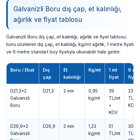
Galvanizli Boru dış çap, et kalınlığı,
ağırlık ve fiyat tablosu
Galvanizli Boru dış çap, et kalınlığı, ağırlık ve fiyat tablosu:
boru ürünlerini dış çap, et kalınlığı, kg/mt ağırlık, 1 metre fiyatı
ve 6 metre standart boy fiyatıyla okunabilir hale getirir.
Boru / Ebat
Dış
Et
Kg/mt
1 mt
6 mt
çap
kalınlığı
fiyat
fiyatı
D21,3×2
D21,3
2 mm
0,95
39
236
Galvanizli
kg/mt
TL/mt
TL +
Boru
+
KDV
KDV
D26,9×2
D26,9
2 mm
1,23
51
305
Galvanizli
kg/mt
TL/mt
TL +