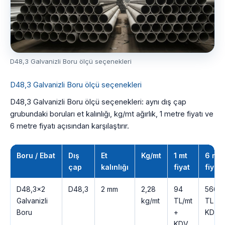
D48,3 Galvanizli Boru ölçü seçenekleri
D48,3 Galvanizli Boru ölçü seçenekleri
D48,3 Galvanizli Boru ölçü seçenekleri: aynı dış çap
grubundaki boruları et kalınlığı, kg/mt ağırlık, 1 metre fiyatı ve
6 metre fiyatı açısından karşılaştırır.
Boru / Ebat
Dış
Et
Kg/mt
1 mt
6 mt
çap
kalınlığı
fiyat
fiyatı
D48,3×2
D48,3
2 mm
2,28
94
566
Galvanizli
kg/mt
TL/mt
TL +
Boru
+
KDV
KDV