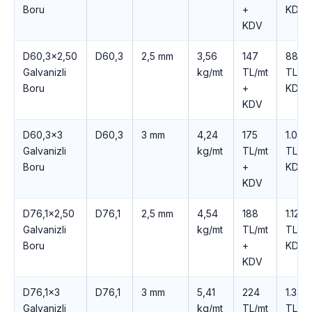
Boru
+
KDV
KDV
D60,3×2,50
D60,3
2,5 mm
3,56
147
884
Galvanizli
kg/mt
TL/mt
TL +
Boru
+
KDV
KDV
D60,3×3
D60,3
3 mm
4,24
175
1.051
Galvanizli
kg/mt
TL/mt
TL +
Boru
+
KDV
KDV
D76,1×2,50
D76,1
2,5 mm
4,54
188
1.125
Galvanizli
kg/mt
TL/mt
TL +
Boru
+
KDV
KDV
D76,1×3
D76,1
3 mm
5,41
224
1.341
Galvanizli
kg/mt
TL/mt
TL +