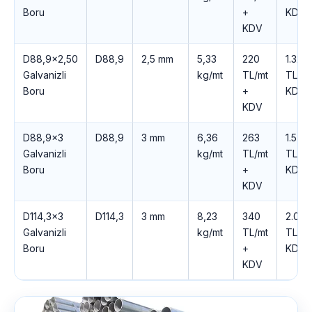
Boru
+
KDV
KDV
D88,9×2,50
D88,9
2,5 mm
5,33
220
1.321
Galvanizli
kg/mt
TL/mt
TL +
Boru
+
KDV
KDV
D88,9×3
D88,9
3 mm
6,36
263
1.576
Galvanizli
kg/mt
TL/mt
TL +
Boru
+
KDV
KDV
D114,3×3
D114,3
3 mm
8,23
340
2.042
Galvanizli
kg/mt
TL/mt
TL +
Boru
+
KDV
KDV