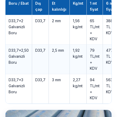
Boru / Ebat
Dış
Et
Kg/mt
1 mt
6 mt
çap
kalınlığı
fiyat
fiyatı
D33,7×2
D33,7
2 mm
1,56
65
388
Galvanizli
kg/mt
TL/mt
TL +
Boru
+
KDV
KDV
D33,7×2,50
D33,7
2,5 mm
1,92
79
477
Galvanizli
kg/mt
TL/mt
TL +
Boru
+
KDV
KDV
D33,7×3
D33,7
3 mm
2,27
94
563
Galvanizli
kg/mt
TL/mt
TL +
Boru
+
KDV
KDV