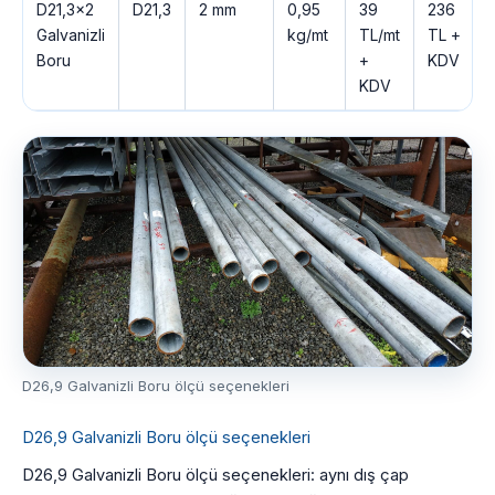
D21,3×2
D21,3
2 mm
0,95
39
236
Galvanizli
kg/mt
TL/mt
TL +
Boru
+
KDV
KDV
D26,9 Galvanizli Boru ölçü seçenekleri
D26,9 Galvanizli Boru ölçü seçenekleri
D26,9 Galvanizli Boru ölçü seçenekleri: aynı dış çap