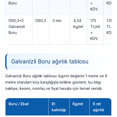
Boru
+
KDV
KDV
D60,3×3
D60,3
3 mm
4,24
175
1.051
Galvanizli
kg/mt
TL/mt
TL +
Boru
+
KDV
KDV
Galvanizli Boru ağırlık tablosu
Galvanizli Boru ağırlık tablosu: kg/mt değerini 1 metre ve 6
metre standart boy karşılığıyla birlikte gösterir; bu bilgi
nakliye, kesim, montaj ve fiyat hesabı için temel veridir.
Boru / Ebat
Et
Kg/mt
6 mt
kalınlığı
ağırlık