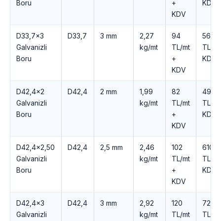
Boru
+
KDV
KDV
D33,7×3
D33,7
3 mm
2,27
94
563
Galvanizli
kg/mt
TL/mt
TL +
Boru
+
KDV
KDV
D42,4×2
D42,4
2 mm
1,99
82
494
Galvanizli
kg/mt
TL/mt
TL +
Boru
+
KDV
KDV
D42,4×2,50
D42,4
2,5 mm
2,46
102
610
Galvanizli
kg/mt
TL/mt
TL +
Boru
+
KDV
KDV
D42,4×3
D42,4
3 mm
2,92
120
723
Galvanizli
kg/mt
TL/mt
TL +