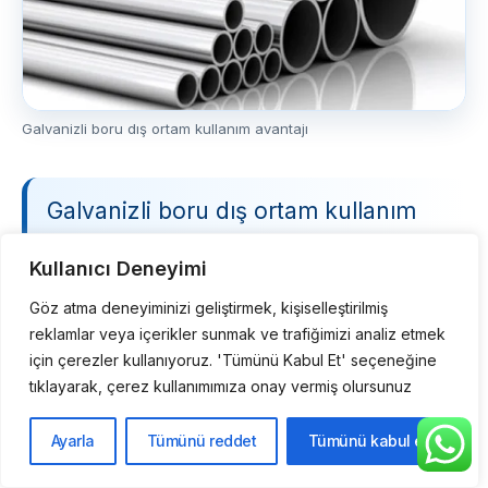
Galvanizli boru dış ortam kullanım avantajı
Galvanizli boru dış ortam kullanım
avantajı
Kullanıcı Deneyimi
Galvanizli boru dış ortam kullanım avantajı: galvanizli yüzey
Göz atma deneyiminizi geliştirmek, kişiselleştirilmiş
korozyon dayanımı sağlar; ancak fiyat dış çap, et kalınlığı,
reklamlar veya içerikler sunmak ve trafiğimizi analiz etmek
kaplama kalitesi, kg/mt ağırlık ve sipariş miktarına göre
için çerezler kullanıyoruz. 'Tümünü Kabul Et' seçeneğine
değişir.
tıklayarak, çerez kullanımımıza onay vermiş olursunuz
Ayarla
Tümünü reddet
Tümünü kabul et
Galvanizli Boru Google aramalarında