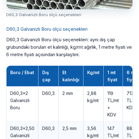
D60,3 Galvanizli Boru ölçü seçenekleri
D60,3 Galvanizli Boru ölçü seçenekleri
D60,3 Galvanizli Boru ölçü seçenekleri: aynı dış çap
grubundaki boruları et kalınlığı, kg/mt ağırlık, 1 metre fiyatı ve
6 metre fiyatı açısından karşılaştırır.
Boru / Ebat
Dış
Et
Kg/mt
1 mt
6 mt
çap
kalınlığı
fiyat
fiyatı
D60,3×2
D60,3
2 mm
2,88
119
713
Galvanizli
kg/mt
TL/mt
TL +
Boru
+
KDV
KDV
D60,3×2,50
D60,3
2,5 mm
3,56
147
884
Galvanizli
kg/mt
TL/mt
TL +