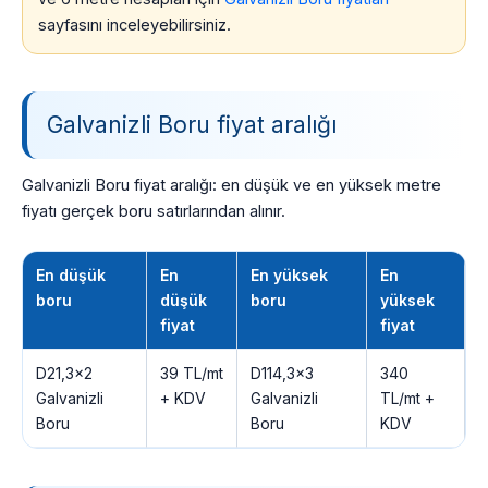
sayfasını inceleyebilirsiniz.
Galvanizli Boru fiyat aralığı
Galvanizli Boru fiyat aralığı: en düşük ve en yüksek metre
fiyatı gerçek boru satırlarından alınır.
En düşük
En
En yüksek
En
boru
düşük
boru
yüksek
fiyat
fiyat
D21,3×2
39 TL/mt
D114,3×3
340
Galvanizli
+ KDV
Galvanizli
TL/mt +
Boru
Boru
KDV