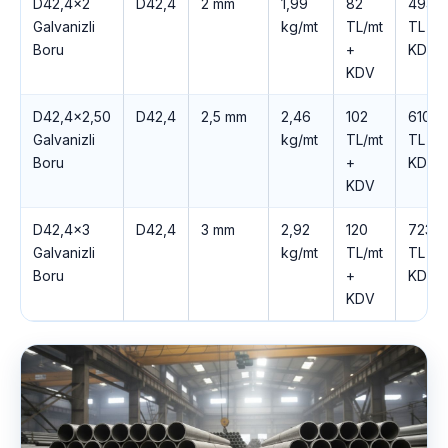
D42,4×2
D42,4
2 mm
1,99
82
494
Galvanizli
kg/mt
TL/mt
TL +
Boru
+
KDV
KDV
D42,4×2,50
D42,4
2,5 mm
2,46
102
610
Galvanizli
kg/mt
TL/mt
TL +
Boru
+
KDV
KDV
D42,4×3
D42,4
3 mm
2,92
120
723
Galvanizli
kg/mt
TL/mt
TL +
Boru
+
KDV
KDV