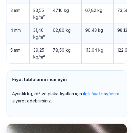
3 mm
23,55
47,10 kg
67,82 kg
73,59 k
kg/m²
4 mm
31,40
62,80 kg
90,43 kg
98,13 k
kg/m²
5 mm
39,25
78,50 kg
113,04 kg
122,66 
kg/m²
Fiyat tablolarını inceleyin
Ayrıntılı kg, m² ve plaka fiyatları için
ilgili fiyat sayfasını
ziyaret edebilirsiniz.