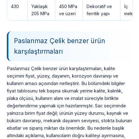
430
Yaklaşık
450 MPa
Dekoratif ve
İç
205 MPa
ve üzeri
ferritik yapı
mekan
Paslanmaz Çelik benzer ürün
karşılaştırmaları
Paslanmaz Çelik benzer ürün karşılaştırmaları, kalite
seçimini fiyat, yüzey, dayanım, korozyon davranışı ve
kullanım amacı açısından netleştirir. Bu bölümdeki bilgiler
fiyat tablosunu tek başına okumak yerine kalite, kalınlık,
plaka ölçüsü, kullanım alanı ve imalat süreciyle birlikte
değerlendirme yapmak için hazırlanmıştır. Sac seçiminde
yalnızca birim fiyat değil; ürünün yüzey durumu, kaynak ve
büküm davranışı, mekanik dayanım seviyesi, stokta bulunan
ebatlar ve sipariş miktarı da önemlidir. Bu nedenle başlık
altındaki açıklama, kullanıcıların doğru kaliteyi ayırmasına,