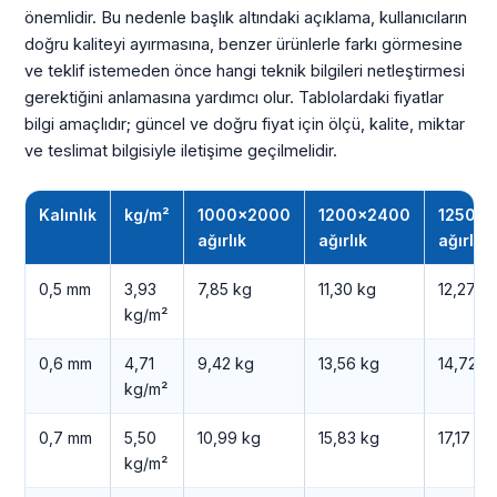
önemlidir. Bu nedenle başlık altındaki açıklama, kullanıcıların
doğru kaliteyi ayırmasına, benzer ürünlerle farkı görmesine
ve teklif istemeden önce hangi teknik bilgileri netleştirmesi
gerektiğini anlamasına yardımcı olur. Tablolardaki fiyatlar
bilgi amaçlıdır; güncel ve doğru fiyat için ölçü, kalite, miktar
ve teslimat bilgisiyle iletişime geçilmelidir.
Kalınlık
kg/m²
1000×2000
1200×2400
1250×
ağırlık
ağırlık
ağırlık
0,5 mm
3,93
7,85 kg
11,30 kg
12,27 k
kg/m²
0,6 mm
4,71
9,42 kg
13,56 kg
14,72 k
kg/m²
0,7 mm
5,50
10,99 kg
15,83 kg
17,17 kg
kg/m²