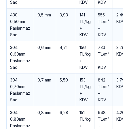
Sac
KDV
KDV
430
0,5 mm
3,93
141
555
2.499 
0,50mm
TL/kg
TL/m²
KDV
Paslanmaz
+
+
Sac
KDV
KDV
304
0,6 mm
4,71
156
733
3.298 
0,60mm
TL/kg
TL/m²
KDV
Paslanmaz
+
+
Sac
KDV
KDV
304
0,7 mm
5,50
153
842
3.790 
0,70mm
TL/kg
TL/m²
KDV
Paslanmaz
+
+
Sac
KDV
KDV
304
0,8 mm
6,28
151
948
4.264 
0,80mm
TL/kg
TL/m²
KDV
Paslanmaz
+
+