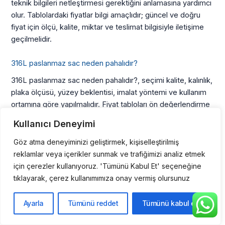
teknik bilgileri netleştirmesi gerektiğini anlamasına yardımcı
olur. Tablolardaki fiyatlar bilgi amaçlıdır; güncel ve doğru
fiyat için ölçü, kalite, miktar ve teslimat bilgisiyle iletişime
geçilmelidir.
316L paslanmaz sac neden pahalıdır?
316L paslanmaz sac neden pahalıdır?, seçimi kalite, kalınlık,
plaka ölçüsü, yüzey beklentisi, imalat yöntemi ve kullanım
ortamına göre yapılmalıdır. Fiyat tabloları ön değerlendirme
sağlar; ancak sipariş öncesinde stok, tolerans, sertifika ve
Kullanıcı Deneyimi
teslimat koşulları netleştirilmelidir. Bu bölümdeki bilgiler fiyat
tablosunu tek başına okumak yerine kalite, kalınlık, plaka
Göz atma deneyiminizi geliştirmek, kişiselleştirilmiş
ölçüsü, kullanım alanı ve imalat süreciyle birlikte
reklamlar veya içerikler sunmak ve trafiğimizi analiz etmek
değerlendirme yapmak için hazırlanmıştır. Sac seçiminde
için çerezler kullanıyoruz. 'Tümünü Kabul Et' seçeneğine
yalnızca birim fiyat değil; ürünün yüzey durumu, kaynak ve
tıklayarak, çerez kullanımımıza onay vermiş olursunuz
büküm davranışı, mekanik dayanım seviyesi, stokta bulunan
ebatlar ve sipariş miktarı da önemlidir. Bu nedenle başlık
Ayarla
Tümünü reddet
Tümünü kabul et
altındaki açıklama, kullanıcıların doğru kaliteyi ayırmasına,