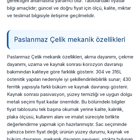
gerektiğini anlamasına yardımcı olur. Tablolardaki fiyatlar
bilgi amaçlıdır; güncel ve doğru fiyat için ölçü, kalite, miktar
ve teslimat bilgisiyle iletişime geçilmelidir.
Paslanmaz Çelik mekanik özellikleri
Paslanmaz Çelik mekanik özellikleri, akma dayanımı, çekme
dayanımı, uzama ve kaynak sonrası korozyon davranışı
bakımından kaliteye göre farklılık gösterir. 304 ve 316L
östenitik yapıları nedeniyle iyi şekillendirilebilirlik sunar; 430
ferritik yapısıyla farklı büküm ve kaynak davranışı gösterir.
Kaynak sonrası pasivasyon, yüzey temizliği ve uygun dolgu
metali seçimi fiyat kadar önemlidir. Bu bölümdeki bilgiler
fiyat tablosunu tek başına okumak yerine kalite, kalınlık,
plaka ölçüsü, kullanım alanı ve imalat süreciyle birlikte
değerlendirme yapmak için hazırlanmıştır. Sac seçiminde
yalnızca birim fiyat değil; ürünün yüzey durumu, kaynak ve
büküm davranışı, mekanik dayanım seviyesi, stokta bulunan