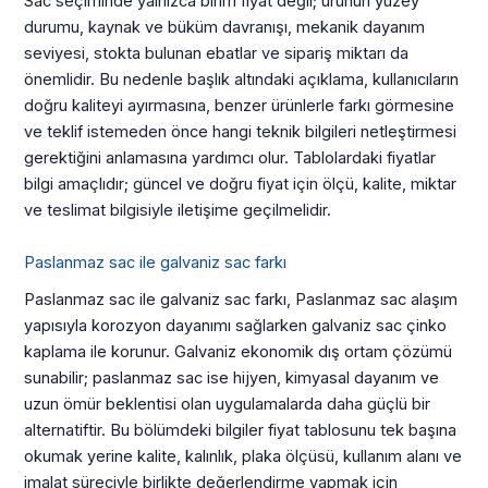
Sac seçiminde yalnızca birim fiyat değil; ürünün yüzey
durumu, kaynak ve büküm davranışı, mekanik dayanım
seviyesi, stokta bulunan ebatlar ve sipariş miktarı da
önemlidir. Bu nedenle başlık altındaki açıklama, kullanıcıların
doğru kaliteyi ayırmasına, benzer ürünlerle farkı görmesine
ve teklif istemeden önce hangi teknik bilgileri netleştirmesi
gerektiğini anlamasına yardımcı olur. Tablolardaki fiyatlar
bilgi amaçlıdır; güncel ve doğru fiyat için ölçü, kalite, miktar
ve teslimat bilgisiyle iletişime geçilmelidir.
Paslanmaz sac ile galvaniz sac farkı
Paslanmaz sac ile galvaniz sac farkı, Paslanmaz sac alaşım
yapısıyla korozyon dayanımı sağlarken galvaniz sac çinko
kaplama ile korunur. Galvaniz ekonomik dış ortam çözümü
sunabilir; paslanmaz sac ise hijyen, kimyasal dayanım ve
uzun ömür beklentisi olan uygulamalarda daha güçlü bir
alternatiftir. Bu bölümdeki bilgiler fiyat tablosunu tek başına
okumak yerine kalite, kalınlık, plaka ölçüsü, kullanım alanı ve
imalat süreciyle birlikte değerlendirme yapmak için