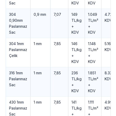
Sac
KDV
KDV
304
0,9 mm
7,07
149
1.049
4.723 
0,90mm
TL/kg
TL/m²
KDV
Paslanmaz
+
+
Sac
KDV
KDV
304 1mm
1 mm
7,85
146
1.148
5.164 
Paslanmaz
TL/kg
TL/m²
KDV
Çelik
+
+
KDV
KDV
316 1mm
1 mm
7,85
236
1.851
8.329 
Paslanmaz
TL/kg
TL/m²
KDV
Sac
+
+
KDV
KDV
430 1mm
1 mm
7,85
141
1.111
4.997 
Paslanmaz
TL/kg
TL/m²
KDV
Sac
+
+