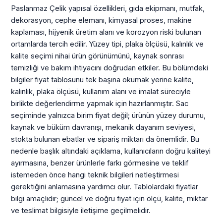
Paslanmaz Çelik yapısal özellikleri, gıda ekipmanı, mutfak,
dekorasyon, cephe elemanı, kimyasal proses, makine
kaplaması, hijyenik üretim alanı ve korozyon riski bulunan
ortamlarda tercih edilir. Yüzey tipi, plaka ölçüsü, kalınlık ve
kalite seçimi nihai ürün görünümünü, kaynak sonrası
temizliği ve bakım ihtiyacını doğrudan etkiler. Bu bölümdeki
bilgiler fiyat tablosunu tek başına okumak yerine kalite,
kalınlık, plaka ölçüsü, kullanım alanı ve imalat süreciyle
birlikte değerlendirme yapmak için hazırlanmıştır. Sac
seçiminde yalnızca birim fiyat değil; ürünün yüzey durumu,
kaynak ve büküm davranışı, mekanik dayanım seviyesi,
stokta bulunan ebatlar ve sipariş miktarı da önemlidir. Bu
nedenle başlık altındaki açıklama, kullanıcıların doğru kaliteyi
ayırmasına, benzer ürünlerle farkı görmesine ve teklif
istemeden önce hangi teknik bilgileri netleştirmesi
gerektiğini anlamasına yardımcı olur. Tablolardaki fiyatlar
bilgi amaçlıdır; güncel ve doğru fiyat için ölçü, kalite, miktar
ve teslimat bilgisiyle iletişime geçilmelidir.