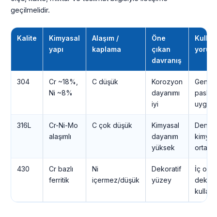
geçilmelidir.
Kalite
Kimyasal
Alaşım /
Öne
Kullan
yapı
kaplama
çıkan
yorum
davranış
304
Cr ~18%,
C düşük
Korozyon
Genel
Ni ~8%
dayanımı
pasla
iyi
uygula
316L
Cr-Ni-Mo
C çok düşük
Kimyasal
Deniz 
alaşımlı
dayanım
kimyas
yüksek
ortam
430
Cr bazlı
Ni
Dekoratif
İç ort
ferritik
içermez/düşük
yüzey
dekora
kullanı