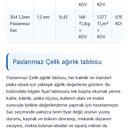
KDV
KDV
304 1,2mm
1,2 mm
9,42
146
1.377
6.197 
Paslanmaz
TL/kg
TL/m²
KDV
Sac
+
+
KDV
KDV
Paslanmaz Çelik ağırlık tablosu
Paslanmaz Çelik ağırlık tablosu, her kalınlık ve standart
plaka ebadı için yaklaşık ağırlık değerlerini gösterir. Bu
bölümdeki bilgiler fiyat tablosunu tek başına okumak yerine
kalite, kalınlık, plaka ölçüsü, kullanım alanı ve imalat
süreciyle birlikte değerlendirme yapmak için hazırlanmıştır.
Sac seçiminde yalnızca birim fiyat değil; ürünün yüzey
durumu, kaynak ve büküm davranışı, mekanik dayanım
seviyesi, stokta bulunan ebatlar ve sipariş miktarı da