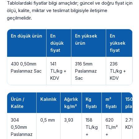
Tablolardaki fiyatlar bilgi amaçlıdır; güncel ve doğru fiyat için
ölçü, kalite, miktar ve teslimat bilgisiyle iletişime
geçilmelidir.
En düşük ürün
En
En yüksek
En
düşük
ürün
yüksek
fiyat
fiyat
430 0,50mm
141
316 5mm
236
Paslanmaz Sac
TL/kg +
Paslanmaz
TL/kg +
KDV
Sac
KDV
Ürün /
Kalınlık
Ağırlık
Kg
m²
1500
Kalite
kg/m²
fiyatı
fiyatı
plaka
304
0,5 mm
3,93
158
620
2.790 
0,50mm
TL/kg
TL/m²
KDV
Paslanmaz
+
+