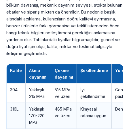
büküm davranışı, mekanik dayanım seviyesi, stokta bulunan
ebatlar ve sipariş miktarı da önemlidir. Bu nedenle başlık
altındaki açıklama, kullanıcıların doğru kaliteyi ayırmasına,
benzer ürünlerle farkı görmesine ve teklif istemeden önce
hangi teknik bilgileri netleştirmesi gerektiğini anlamasına
yardımcı olur. Tablolardaki fiyatlar bilgi amaçlıdır; güncel ve
doğru fiyat için ölçü, kalite, miktar ve teslimat bilgisiyle
iletişime geçilmelidir.
Kalite
Akma
Çekme
Şekillendirme
Yorum
dayanımı
dayanımı
304
Yaklaşık
515 MPa
İyi
Genel
215 MPa
ve üzeri
şekillendirme
paslan
316L
Yaklaşık
485 MPa
Kimyasal
Deniz/
170-220
ve üzeri
ortama uygun
MPa