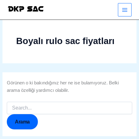
Search
İçeriğe
for:
atla
Boyalı rulo sac fiyatları
Görünen o ki bakındığınız her ne ise bulamıyoruz. Belki
arama özelliği yardımcı olabilir.