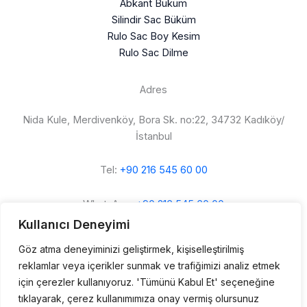
Abkant Büküm
Silindir Sac Büküm
Rulo Sac Boy Kesim
Rulo Sac Dilme
Adres
Nida Kule, Merdivenköy, Bora Sk. no:22, 34732 Kadıköy/
İstanbul
Tel:
+90 216 545 60 00
WhatsApp:
+90 216 545 60 00
Kullanıcı Deneyimi
İletişim Sayfası
Göz atma deneyiminizi geliştirmek, kişiselleştirilmiş
reklamlar veya içerikler sunmak ve trafiğimizi analiz etmek
Google Maps Konumu
için çerezler kullanıyoruz. 'Tümünü Kabul Et' seçeneğine
tıklayarak, çerez kullanımımıza onay vermiş olursunuz